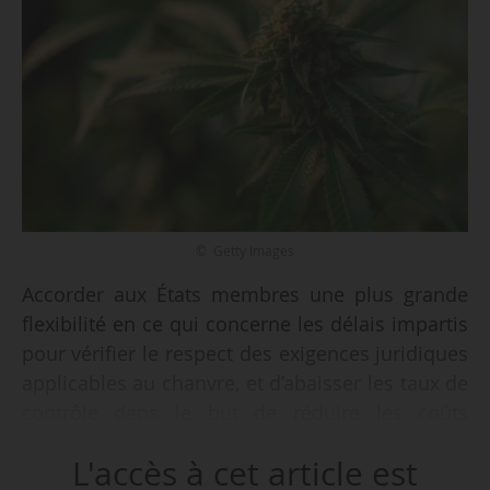
© Getty Images
Accorder aux États membres une plus grande
flexibilité en ce qui concerne les délais impartis
pour vérifier le respect des exigences juridiques
applicables au chanvre, et d’abaisser les taux de
contrôle dans le but de réduire les coûts
administratifs ; clarifier les exigences relatives
L'accès à cet article est
aux données que doivent conserver les