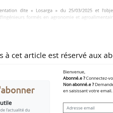
entation dite « Losarga » du 25/03/2025 et l’objec
’ingénieurs formés en agronomie et agroalimentair
 Bertrand Pajot et Marie-Dominique Savina (IGÉSR), Cl
GAAER) ont analysé le positionnement des formati
jeux, et identifié les leviers d’action pour garantir 
re plus ouverte et concurrentielle.
s à cet article est réservé aux 
 confiée par le ministre de l’Agriculture, à l’époque 
Bienvenue,
Abonné.e ?
Connectez-vou
Non abonné.e ?
Demandez
s'abonner
en saisissant votre email.
utile
de l’actualité du