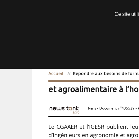
Découvrir sans engagement
Ce site uti
Menu
Accueil
Répondre aux besoins de forma
Répondre aux besoins de
et agroalimentaire à l’h
Paris - Document n°435529 - 
Le CGAAER et l’IGESR publient leu
d’ingénieurs en agronomie et agroa