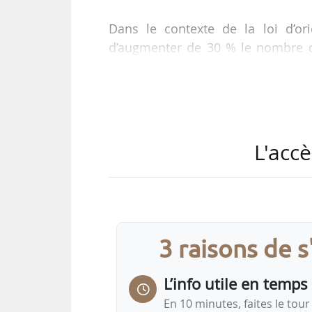
Dans le contexte de la loi d’ori
d’augmenter de 30 % le nombre d
l’horizon 2030 par rapport à 2017,
Laugier et Vincent Piveteau (C
actuelles et leur adéquation aux en
attractivité, dans un contexte d’off
L'accè
Cette mission de conseil leur a été
Fesneau, et de la ministre…
3 raisons de 
L’info utile en temps 
En 10 minutes, faites le tour 