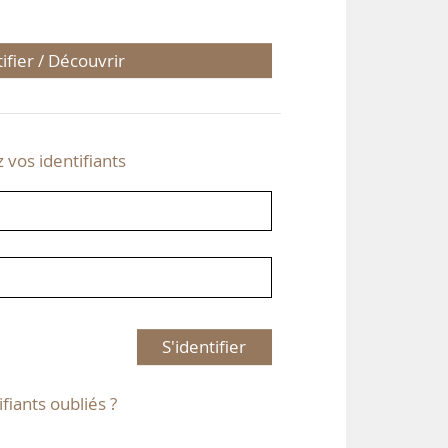
tifier / Découvrir
z vos identifiants
S'identifier
ifiants oubliés ?