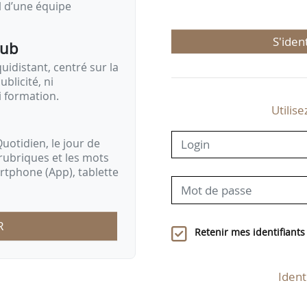
il d’une équipe
S'iden
pub
idistant, centré sur la
ublicité, ni
i formation.
Utilise
uotidien, le jour de
rubriques et les mots
artphone (App), tablette
R
Retenir mes identifiants
Ident