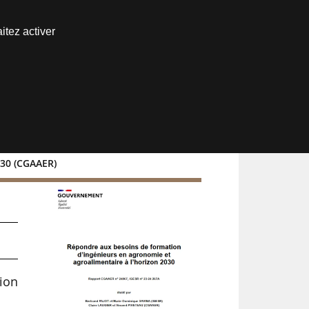
Nous joindre
itez activer
Espace abonné
030 (CGAAER)
e
tion