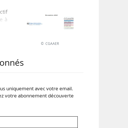
tif
e à
aire
ons
leur
© CGAAER
abonnés
Marc
s uniquement avec votre email.
 votre abonnement découverte