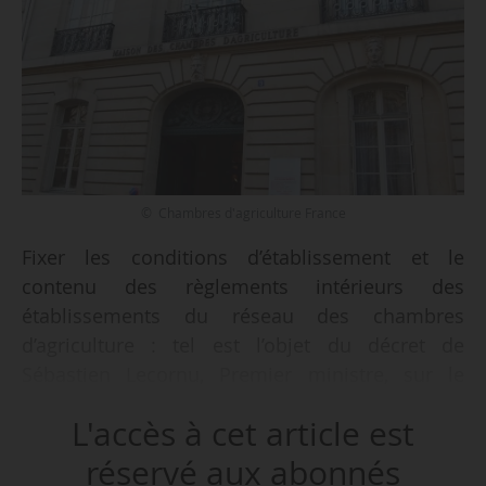
© Chambres d'agriculture France
Fixer les conditions d’établissement et le
contenu des règlements intérieurs des
établissements du réseau des chambres
d’agriculture : tel est l’objet du décret de
Sébastien Lecornu, Premier ministre, sur le
rapport d’Annie Genevard, ministre de
L'accès à cet article est
l’Agriculture, de l’Agroalimentaire et de la
Souveraineté alimentaire, du 24/03/2026, publié
réservé aux abonnés