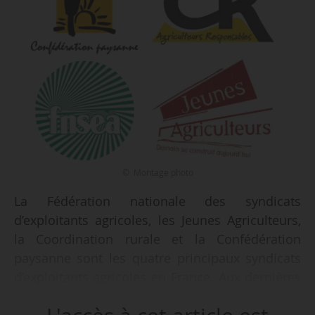
© Montage photo
La Fédération nationale des syndicats
d’exploitants agricoles, les Jeunes Agriculteurs,
la Coordination rurale et la Confédération
paysanne sont les quatre principaux syndicats
d’exploitants agricoles en France. Aux dernières
élections des chambres d’agriculture
départementales et interdépartementales, de