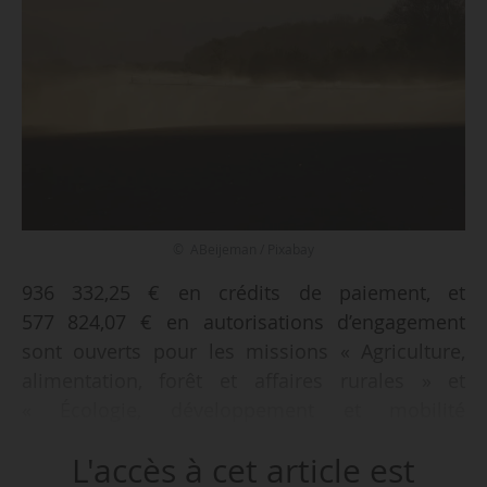
© ABeijeman / Pixabay
936 332,25 € en crédits de paiement, et
577 824,07 € en autorisations d’engagement
sont ouverts pour les missions « Agriculture,
alimentation, forêt et affaires rurales » et
« Écologie, développement et mobilité
durables », du budget général pour 2026, à titre
L'accès à cet article est
de crédits de fonds de concours, selon un arrêté