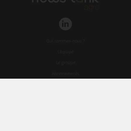
Qui sommes-nous ?
L‘équipe
Le groupe
Abonnements
Contact
Archives
CGA
Mentions légales
Confidentialité