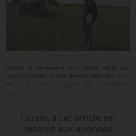
© agriculture.gouv.fr
Prévoir le versement d’un capital décès aux
ayants droit d’un assuré décédé affilié depuis au
moins un an au régime des non-salariés
agricoles, et titulaire, au cours des trois mois
précédant son décès, de l’une des prestations
d’invalidité ou d’une rente associée à un taux
L'accès à cet article est
d’incapacité permanente supérieur à deux tiers,
tel est l’objet du décret n° 2026-198 du
réservé aux abonnés
19/03/2026 relatif à l’attribution du capital décès