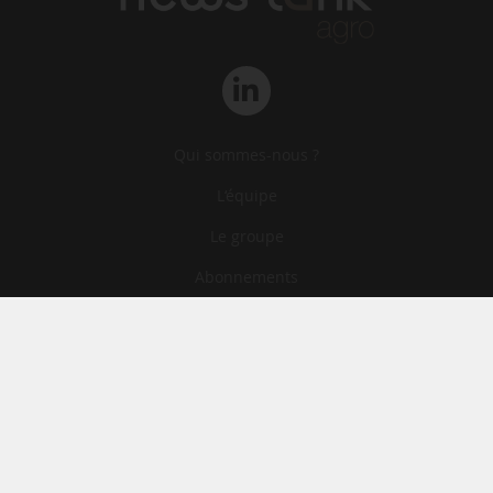
Qui sommes-nous ?
L‘équipe
Le groupe
Abonnements
Contact
Archives
CGA
Mentions légales
Confidentialité