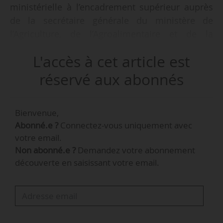
ministérielle à l’encadrement supérieur auprès
de la secrétaire générale du ministère de
l’Agriculture, de l’Agroalimentaire et de la
Souveraineté alimentaire, pour une durée de
L'accès à cet article est
trois ans, à compter du 15/03/2026, par arrêté
du Premier ministre et la ministre de
réservé aux abonnés
l’Agriculture, de l’Agroalimentaire et de la
Souveraineté alimentaire en date du 16/03/2026
Bienvenue,
et publié au Journal officiel du 19/03/2026.
Abonné.e ?
Connectez-vous uniquement avec
votre email.
Inspectrice générale de santé publique
Non abonné.e ?
Demandez votre abonnement
vétérinaire, Stéphanie Frugère est déléguée à
découverte en saisissant votre email.
l’encadrement supérieur depuis le 15/04/2023.
Elle était auparavant directrice régionale
adjointe à la Draaf des Pays de la Loire de
février 2021 à avril 2023.