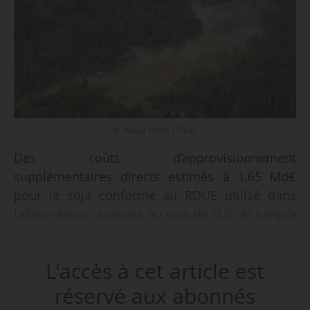
© Mídia NINJA / Flickr
Des coûts d’approvisionnement
supplémentaires directs estimés à 1,65 Md€
pour le soja conforme au RDUE utilisé dans
l’alimentation animale au sein de l’UE, et jusqu’à
2,4 Md€ de coûts supplémentaires indirects, liés
aux autres sources de protéines riches en
L'accès à cet article est
protéines, pour l’année 2027, tels sont les
résultats de la troisième mise à jour de
réservé aux abonnés
l’évaluation des perturbations commerciales et