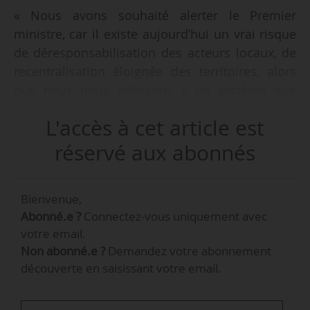
« Nous avons souhaité alerter le Premier
ministre, car il existe aujourd’hui un vrai risque
de déresponsabilisation des acteurs locaux, de
recentralisation éloignée des territoires, alors
que nous nous adossons à un système que
beaucoup de pays ont repris en prenant la
L'accès à cet article est
France comme modèle. Il est ancien : les
agences de l’eau et les comités de bassin ont un
réservé aux abonnés
peu plus de 60 ans. C’est un modèle exemplaire,
car il repose sur une gouvernance
Bienvenue,
démocratique dans laquelle tous les acteurs
Abonné.e ?
Connectez-vous uniquement avec
territoriaux sont représentés, que ce soient les
votre email.
collectivités locales ou le monde économique,
Non abonné.e ?
Demandez votre abonnement
notamment les agriculteurs. Il est autofinancé,
découverte en saisissant votre email.
selon le principe de l’eau paie l’eau : nos
budgets sont adossés à la redevance payée par