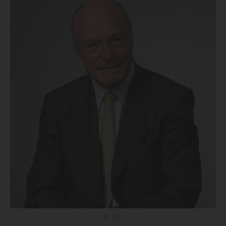
© D.R.