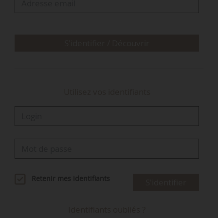
les usagers, l’État ne contribue pas au budget
des agences », déclare Alain…
S'identifier / Découvrir
Utilisez vos identifiants
Retenir mes identifiants
S'identifier
Identifiants oubliés ?