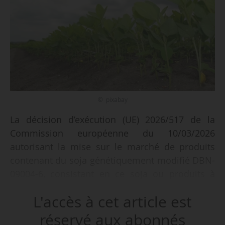
© pixabay
La décision d’exécution (UE) 2026/517 de la
Commission européenne du 10/03/2026
autorisant la mise sur le marché de produits
contenant du soja génétiquement modifié DBN-
09004-6, consistant en ce soja ou produits à
partir de celui-ci, en application du règlement
L'accès à cet article est
(CE) no 1829/2003 du Parlement européen et du
Conseil de l’UE, est publiée au JOUE du
réservé aux abonnés