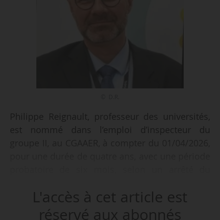
© D.R.
Philippe Reignault, professeur des universités,
est nommé dans l’emploi d’inspecteur du
groupe II, au CGAAER, à compter du 01/04/2026,
pour une durée de quatre ans, avec une période
probatoire de six mois, selon un arrêté du
Premier ministre, sur proposition de la ministre
L'accès à cet article est
de l’Agriculture, de l’Agroalimentaire et de la
Souveraineté alimentaire, en date du
réservé aux abonnés