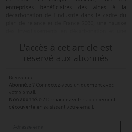
entreprises bénéficiaires des aides à la
décarbonation de l’industrie dans le cadre du
plan de relance et de France 2030, une hausse
des investissements en décarbonation et une
baisse des émissions, dans son rapport « Les
L'accès à cet article est
aides à la décarbonation de l’industrie du plan
de relance et de France 2030 », publié le
réservé aux abonnés
10/03/2026.
Bienvenue,
L’analyse porte sur un ensemble d’aides
Abonné.e ?
Connectez-vous uniquement avec
représentant 3,4 Md€ destinées au déploiement
votre email.
de technologies de décarbonation sur les sites
Non abonné.e ?
Demandez votre abonnement
industriels entre 2020 et 2024.
découverte en saisissant votre email.