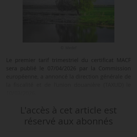
© Medef
Le premier tarif trimestriel du certificat MACF
sera publié le 07/04/2026 par la Commission
européenne, a annoncé la direction générale de
la fiscalité et de l’union douanière (TAXUD) le
10/03/2026.
L'accès à cet article est
En raison de la mise en œuvre du MACF, entré
en vigueur le 01/01/2026, les importateurs de
réservé aux abonnés
biens concernés devront acheter des certificats
MACF à partir de février 2027 pour couvrir leurs