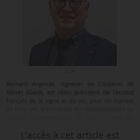
© DR.
Bernard Angelras, vigneron en Costières de
Nîmes (Gard), est réélu président de l’Institut
français de la vigne et du vin, pour un mandat
de trois ans, à l’occasion du renouvellement du
Conseil d’administration de l’IFV en date du
25/02/2026 durant le Salon international de
L'accès à cet article est
l’agriculture, annonce l’institut le jour même. Il