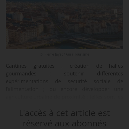
© Pierre Jayet / Aura Tourisme
Cantines gratuites ; création de halles
gourmandes ; soutenir différentes
expérimentations de sécurité sociale de
l’alimentation ; ou encore développer une
agriculture urbaine de proximité : telles sont les
quelques propositions des candidats déclarés à
L'accès à cet article est
la mairie de Grenoble, dans le cadre des
élections municipales 2026 des 15 et
réservé aux abonnés
22/03/2026.