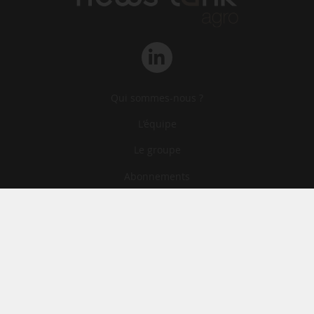
Qui sommes-nous ?
L‘équipe
Le groupe
Abonnements
Contact
Archives
CGA
Mentions légales
Confidentialité