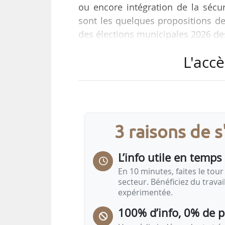
ou encore intégration de la sécurit
sont les quelques propositions de
des élections municipales 2026 de
L'accè
À Lyon, le maire sortant est Grégo
écologie les Verts, avec 52,4 % d
Georges Képénékian (sans étiquette
collectivité.
3 raisons de 
Pour les élections municipales 202
L’info utile en temps 
En 10 minutes, faites le tour 
secteur. Bénéficiez du trava
expérimentée.
100% d’info, 0% de 