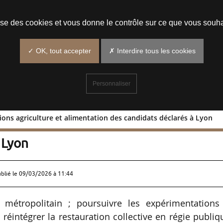
Prendre un rendez-vous
lise des cookies et vous donne le contrôle sur ce que vous souha
✓ OK, tout accepter
✗ Interdire tous les cookies
Personnaliser
tions agriculture et alimentation des candidats déclarés à Lyon
ropositions agriculture et alimentation
 Lyon
ublié le
09/03/2026 à 11:44
e métropolitain ; poursuivre les expérimentations
; réintégrer la restauration collective en régie publiq