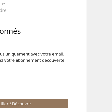
lles
adre
abonnés
rope
) et
e la
s uniquement avec votre email.
 votre abonnement découverte
 …
tifier / Découvrir