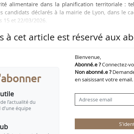
é alimentaire dans la planification territoriale : te
s candidats déclarés à la mairie de Lyon, dans le c
s 15 et 22/03/2026.
s à cet article est réservé aux 
ry Doucet. Élu en juillet 2020 sous l’étiquette d’Eu
es voix face à Yann Cucherat (divers droite, 30,8 %
, 16,8 %), il effectue son premier mandat à la tête d
Bienvenue,
Abonné.e ?
Connectez-vou
Non abonné.e ?
Demandez
s'abonner
6, neuf candidats sont déclarés pour la Ville de Lyon
en saisissant votre email.
utile
de l’actualité du
il d’une équipe
S'iden
pub