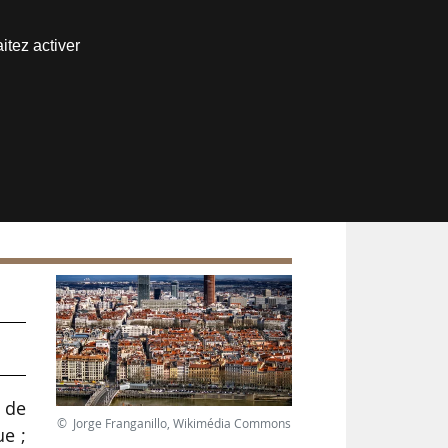
Nous joindre
itez activer
Espace abonné
 de
© Jorge Franganillo, Wikimédia Commons
ue ;