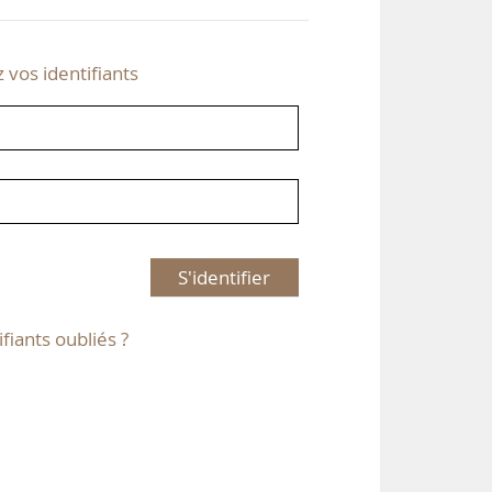
z vos identifiants
S'identifier
ifiants oubliés ?