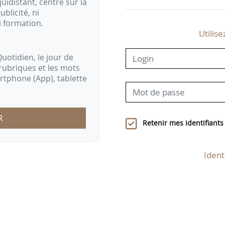
idistant, centré sur la
ublicité, ni
i formation.
Utilise
uotidien, le jour de
rubriques et les mots
artphone (App), tablette
R
Retenir mes identifiants
Ident