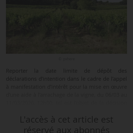
© pxhere
Reporter la date limite de dépôt des
déclarations d’intention dans le cadre de l’appel
à manifestation d’intérêt pour la mise en œuvre
d’une aide à l’arrachage de la vigne, du 06/03 au
11/03/2026, 12h00, tel est l’objet de la décision
du directeur général de FranceAgriMer Martin
L'accès à cet article est
Gutton, en date du 04/03/2026 et publié au
Bulletin officiel du ministère de l’Agriculture, de
réservé aux abonnés