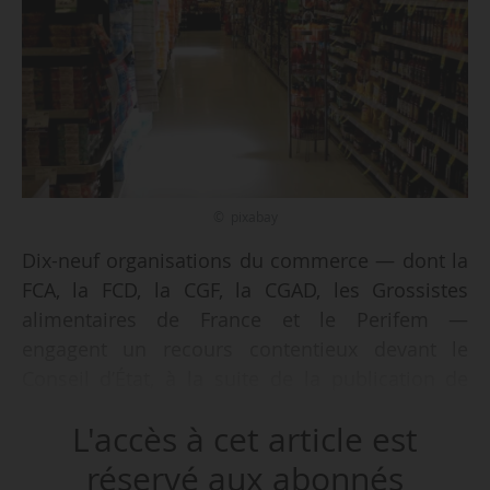
© pixabay
Dix-neuf organisations du commerce — dont la
FCA, la FCD, la CGF, la CGAD, les Grossistes
alimentaires de France et le Perifem —
engagent un recours contentieux devant le
Conseil d’État, à la suite de la publication de
l’arrêté du 01/08/2025 modifiant le cadre des
L'accès à cet article est
obligations de réduction des consommations
d’énergie dans les bâtiments tertiaires,
réservé aux abonnés