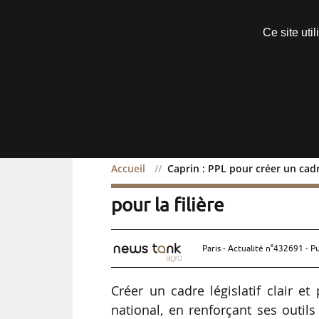
Découvrir sans engagement
Ce site uti
Menu
Accueil
Caprin : PPL pour créer un cadre
Caprin : PPL pour créer u
pour la filière
Paris - Actualité n°432691 - P
Créer un cadre législatif clair et
national, en renforçant ses outil