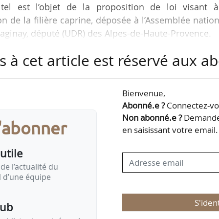
 tel est l’objet de la proposition de loi visant à
on de la filière caprine, déposée à l’Assemblée natio
Vaginay, député (UDR) des Alpes-de-Haute-Provence.
s à cet article est réservé aux 
re la création d’un plan national pour la filière dan
e, contenant les objectifs de structuration économi
 filière, les priorités de soutien aux productions 
Bienvenue,
veur de la valorisation de la viande caprine et du…
Abonné.e ?
Connectez-vou
Non abonné.e ?
Demandez
s'abonner
en saisissant votre email.
utile
de l’actualité du
il d’une équipe
S'iden
pub