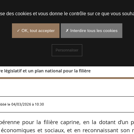
Prendre un rendez-vous
lise des cookies et vous donne le contrôle sur ce que vous souha
✓ OK, tout accepter
✗ Interdire tous les cookies
Personnaliser
 législatif et un plan national pour la filière
n cadre législatif et un plan national
ublié le
04/03/2026 à 10:30
 pérenne pour la filière caprine, en la dotant d’un 
s économiques et sociaux, et en reconnaissant son 