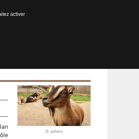
Nous joindre
itez activer
Espace abonné
plan
© pxhere
rôle