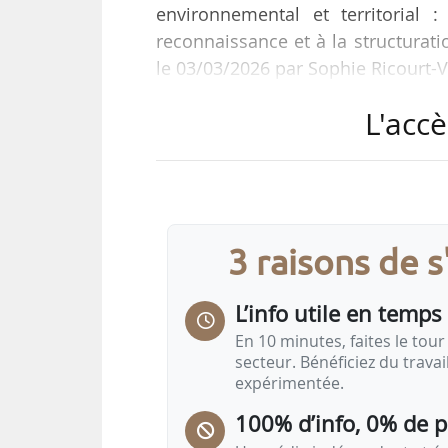
environnemental et territorial :
reconnaissance et à la structurati
le 03/03/2026 par Sophie Ricourt-
L'accè
Le texte propose notamment d’inscri
code rural et de la pêche maritim
sociale et environnementale de la
signe de qualité, les actions en fa
3 raisons de 
L’info utile en temps 
En 10 minutes, faites le tour 
secteur. Bénéficiez du trava
expérimentée.
100% d’info, 0% de 