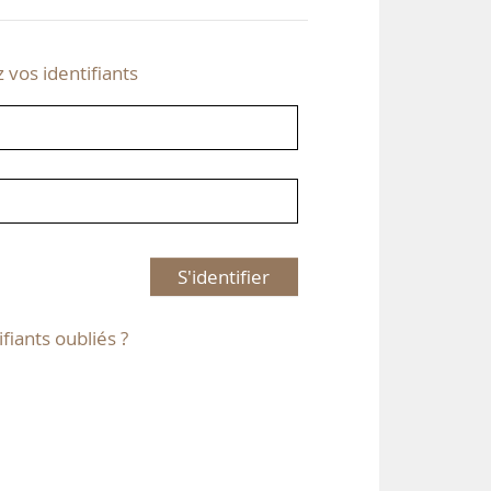
z vos identifiants
S'identifier
ifiants oubliés ?