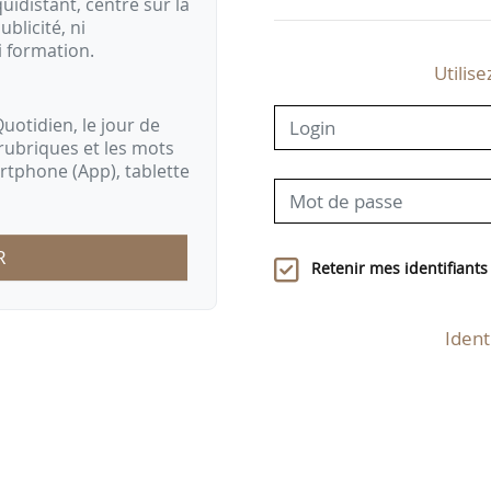
idistant, centré sur la
ublicité, ni
i formation.
Utilise
uotidien, le jour de
rubriques et les mots
artphone (App), tablette
R
Retenir mes identifiants
Ident