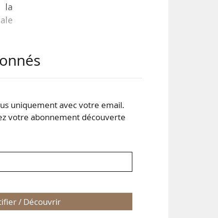
 la
nale
abonnés
s le
que,
sous
s uniquement avec votre email.
 votre abonnement découverte
tifier / Découvrir