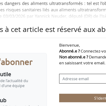
 dangers des aliments ultratransformés : tel est l’o
des risques sanitaires liés aux aliments ultratransfor
e 03/03/2026 par Yannick Neuder, député (DR) de l’Is
4-2025).
s à cet article est réservé aux 
PL :
ion légale de l’ultratransformation, qui s’appuie su
Bienvenue,
Abonné.e ?
Connectez-vou
ntal obligatoire permettant une information claire
Non abonné.e ?
Demandez
s'abonner
éservant les signes officiels de qualité, les…
en saisissant votre email.
utile
de l’actualité du
il d’une équipe
S'iden
pub