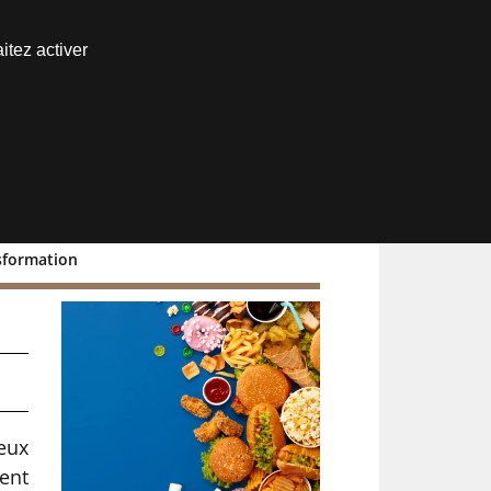
Nous joindre
itez activer
Espace abonné
nsformation
eux
ent