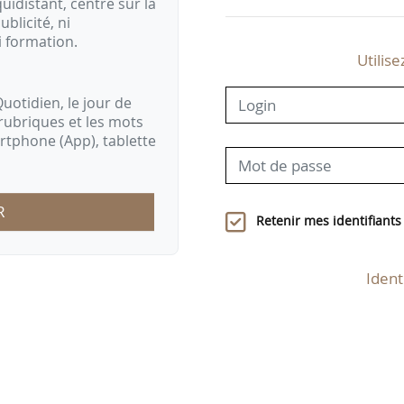
idistant, centré sur la
ublicité, ni
i formation.
Utilise
uotidien, le jour de
rubriques et les mots
artphone (App), tablette
R
Retenir mes identifiants
Ident