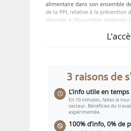
alimentaire dans son ensemble des
de la PPL relative à la prévention 
déposée à l’Assemblée nationale l
et ancien ministre de la Santé (202
L'accè
Composée de sept articles, cette P
• introduit notamment une définit
classification Nova ;
• met en place un étiquetage fro
3 raisons de 
loyale du consommateur, tout en pr
L’info utile en temps 
En 10 minutes, faites le tour 
secteur. Bénéficiez du trava
expérimentée.
100% d’info, 0% de 