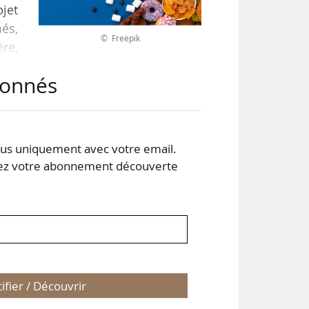
bjet
més,
© Freepik
ère,
abonnés
r la
s uniquement avec votre email.
 et
 votre abonnement découverte
tifier / Découvrir