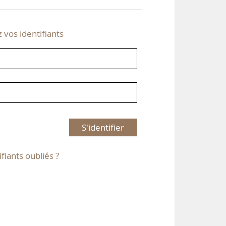
z vos identifiants
S'identifier
ifiants oubliés ?