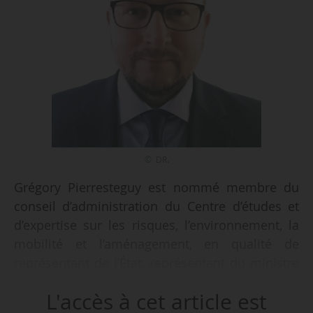
© DR.
Grégory Pierresteguy est nommé membre du
conseil d’administration du Centre d’études et
d’expertise sur les risques, l’environnement, la
mobilité et l’aménagement, en qualité de
représentant de l’État, représentant du ministre
chargé de l’urbanisme, par arrêté de la ministre
L'accès à cet article est
de la Transition écologique, de la Biodiversité et