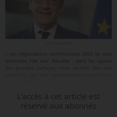
© Gouvernement
« Les négociations commerciales 2026 se sont
terminées hier soir. Résultat : dans les rayons
des grandes surfaces, nous verrons des prix
maîtrisés, avec une augmentation moyenne qui
devrait être comprise entre 0 % et + 1 %.
Néanmoins, le système s’essouffle », déclare
L'accès à cet article est
Serge Papin, ministre des PME, du Commerce,
de l’Artisanat, du Tourisme et du Pouvoir
réservé aux abonnés
d’achat, dans un post LinkedIn, le 02/03/2026.