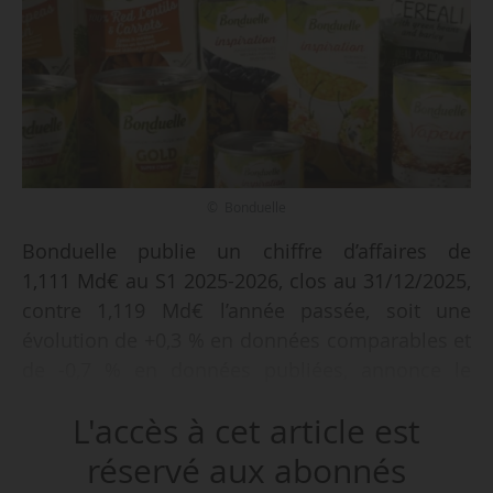
© Bonduelle
Bonduelle publie un chiffre d’affaires de
1,111 Md€ au S1 2025-2026, clos au 31/12/2025,
contre 1,119 Md€ l’année passée, soit une
évolution de +0,3 % en données comparables et
de -0,7 % en données publiées, annonce le
groupe le 27/02/2026. Le CA du T2 de l’exercice
L'accès à cet article est
2025-2026 est lui en progression de +1,1 % en
données comparables et +0,5 % en données
réservé aux abonnés
publiées « grâce à une dynamique plus