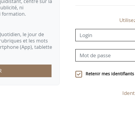
idistant, centré sur la
ublicité, ni
i formation.
Utilise
uotidien, le jour de
rubriques et les mots
artphone (App), tablette
R
Retenir mes identifiants
Ident