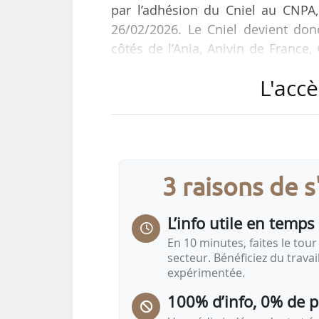
par l’adhésion du Cniel au CNPA, 
26/02/2026. Le Cniel devient donc
côtés de l’Ania, Anivin de France
FNSEA, Inaporc, Interbev, Intercéréa
L'accè
La filière laitière française ex
destination des pays tiers. Face a
valorisation des produits laitiers 
3 raisons de 
L’info utile en temps 
En 10 minutes, faites le tour 
secteur. Bénéficiez du trava
expérimentée.
100% d’info, 0% de 