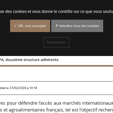
Prendre un rendez-vous
lise des cookies et vous donne le contrôle sur ce que vous souha
✓ OK, tout accepter
✗ Interdire tous les cookies
Personnaliser
CNPA, douzième structure adhérente
nt le CNPA, douzième structure
ublié le
27/02/2026 à 10:18
ères pour défendre l’accès aux marchés internationaux
 et agroalimentaires français, tel est l’objectif reche