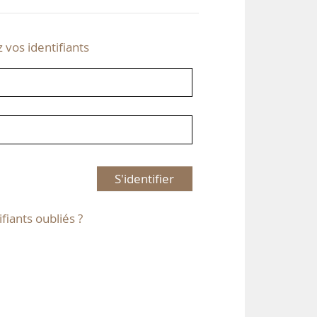
z vos identifiants
S'identifier
ifiants oubliés ?