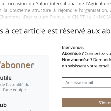
à l’occasion du Salon international de l’Agriculture
 la douzième structure à rejoindre l’organisation,
, Chambres d’Agriculture France, le CNIPT, la CNMCCA
les, Interfel et La Coopération Agricole.
s à cet article est réservé aux 
porte 40 % de sa production dans le monde, dont 43 
ux tensions géopolitiques, et aux mesures de taxes, 
Bienvenue,
à l’export et la préservation de leurs débouchés …
Abonné.e ?
Connectez-vou
Non abonné.e ?
Demandez
s'abonner
en saisissant votre email.
utile
de l’actualité du
il d’une équipe
S'iden
pub