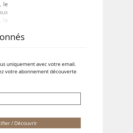
, le
 aux
, la
abonnés
% à
« la
s uniquement avec votre email.
 votre abonnement découverte
tifier / Découvrir