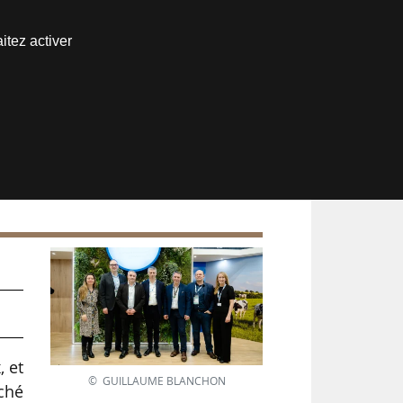
Nous joindre
itez activer
Espace abonné
, et
© GUILLAUME BLANCHON
rché