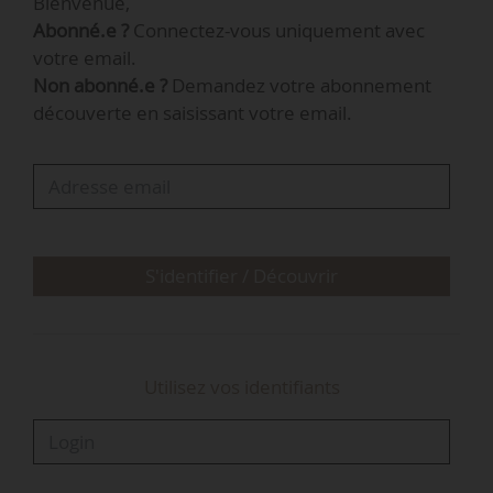
Bienvenue,
Bourgogne-Franche-Comté à compter du
Abonné.e ?
Connectez-vous uniquement avec
01/03/2026.
votre email.
Non abonné.e ?
Demandez votre abonnement
Inspecteur général de santé publique
découverte en saisissant votre email.
vétérinaire de classe exceptionnelle, Jean-Michel
Poirson est directeur régional adjoint de
l’alimentation, de l’agriculture et de la forêt de la
région des Hauts-de-France depuis le
01/10/2021.
S'identifier / Découvrir
Utilisez vos identifiants