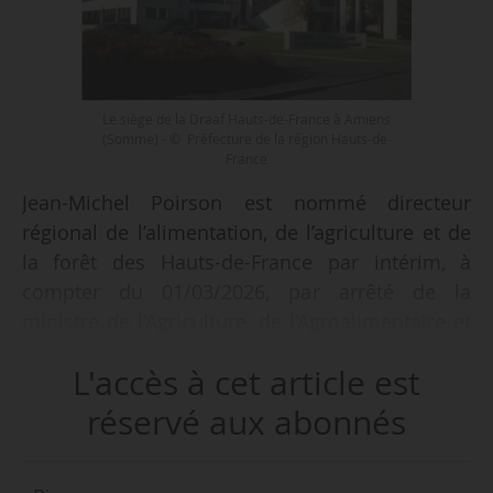
Le siège de la Draaf Hauts-de-France à Amiens
(Somme) - © Préfecture de la région Hauts-de-
France
Jean-Michel Poirson est nommé directeur
régional de l’alimentation, de l’agriculture et de
la forêt des Hauts-de-France par intérim, à
compter du 01/03/2026, par arrêté de la
ministre de l’Agriculture, de l’Agroalimentaire et
de la Souveraineté alimentaire en date du
L'accès à cet article est
25/02/2026 et publié au Journal officiel du
27/02/2026. Il remplace Björn Desmet, nommé
réservé aux abonnés
directeur régional de l’alimentation, de
l’agriculture et de la forêt de la région