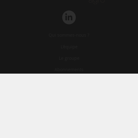
Qui sommes-nous ?
L‘équipe
Le groupe
Abonnements
Contact
Archives
CGA
Mentions légales
Confidentialité