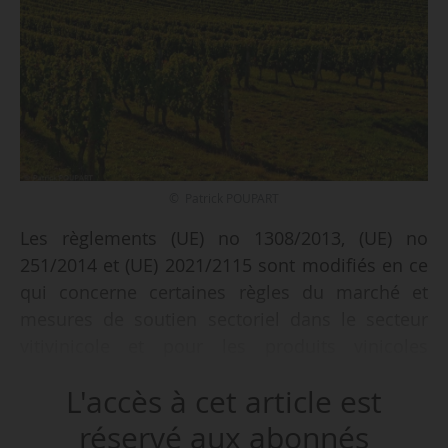
© Patrick POUPART
Les règlements (UE) no 1308/2013, (UE) no
251/2014 et (UE) 2021/2115 sont modifiés en ce
qui concerne certaines règles du marché et
mesures de soutien sectoriel dans le secteur
vitivinicole et pour les produits vinicoles
aromatisés, ainsi que le règlement (UE)
L'accès à cet article est
2024/1143 en ce qui concerne certaines règles
d’étiquetage pour les boissons spiritueuses, en
réservé aux abonnés