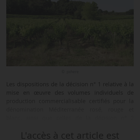
© pxhere
Les dispositions de la décision n° 1 relative à la
mise en œuvre des volumes individuels de
production commercialisable certifiés pour la
dénomination Méditerranée rosé, rouge et
blanc, ainsi que celles de la décision n° 2
relative à la mise en œuvre des volumes
L'accès à cet article est
individuels de production commercialisable