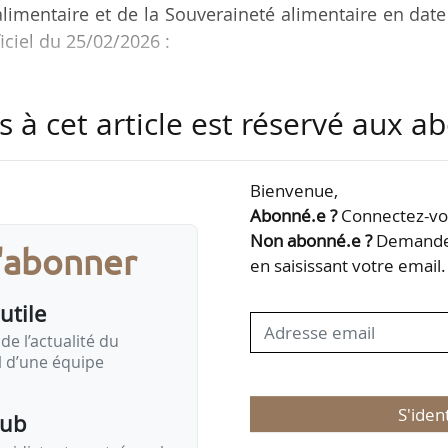
oalimentaire et de la Souveraineté alimentaire en dat
iciel du 25/02/2026 :
nd remplacent respectivement Christopher Maherault
s à cet article est réservé aux 
é technique national de prévention n° 2 « Trav
tants des salariés agricoles ;
Bienvenue,
oisel remplacent respectivement Jean-Pierre Chivore
Abonné.e ?
Connectez-vou
n du comité technique national de prévention n
Non abonné.e ?
Demandez
s'abonner
x agricoles et d’artisanat rural », en…
en saisissant votre email.
utile
de l’actualité du
il d’une équipe
S'iden
pub