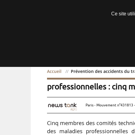
Découvrir sans engagement
Ce site uti
Menu
Accueil
Prévention des accidents du t
Prévention des accidents
professionnelles : cinq
Paris - Mouvement n°431813 -
Cinq membres des comités techniqu
des maladies professionnelles 