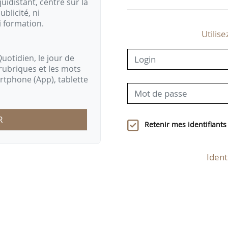
idistant, centré sur la
ublicité, ni
i formation.
Utilise
uotidien, le jour de
rubriques et les mots
artphone (App), tablette
R
Retenir mes identifiants
Ident