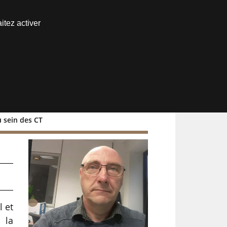
Nous joindre
itez activer
Espace abonné
 sein des CT
l et
 la