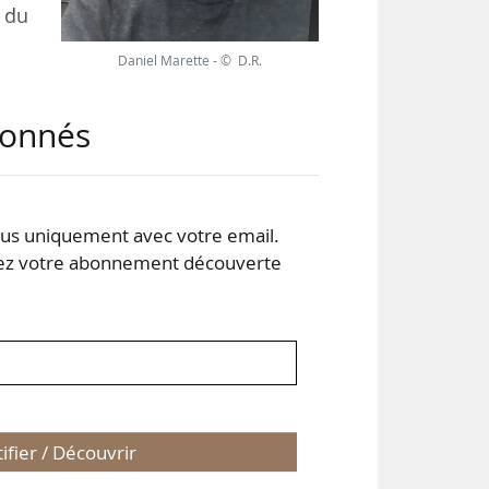
e du
Daniel Marette - © D.R.
 et
abonnés
aux
t et
s uniquement avec votre email.
° 4
 votre abonnement découverte
tifier / Découvrir