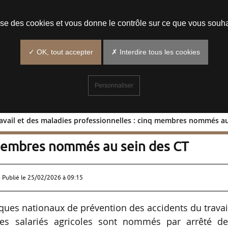
Prendre un rendez-vous
lise des cookies et vous donne le contrôle sur ce que vous souha
✓ OK, tout accepter
✗ Interdire tous les cookies
Personnaliser
ravail et des maladies professionnelles : cinq membres nommés au
 du travail et des maladies
 membres nommés au sein des CT
 Publié le
25/02/2026 à 09:15
es nationaux de prévention des accidents du travai
des salariés agricoles sont nommés par arrêté de