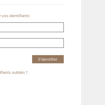
z vos identifiants
S'identifier
ifiants oubliés ?