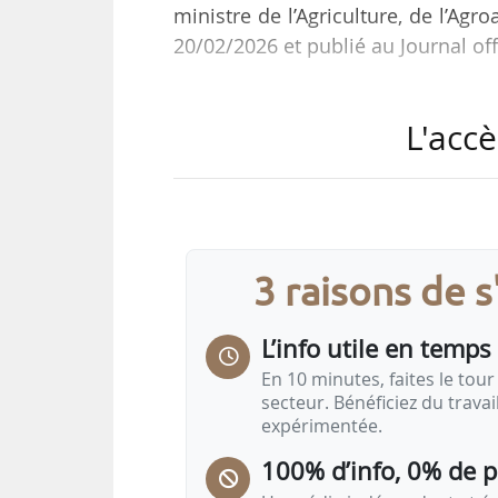
ministre de l’Agriculture, de l’Agr
20/02/2026 et publié au Journal off
• Justin Tardif et Francis Daga
L'accè
Hervé Pierron au sein du comit
forestiers », en qualité de représen
• Daniel Marette et Stéphanie Dur
Céser de Lemos Ferreira au sei
3 raisons de 
« Entreprises paysagistes, de travau
L’info utile en temps 
En 10 minutes, faites le tour 
secteur. Bénéficiez du trava
expérimentée.
100% d’info, 0% de 