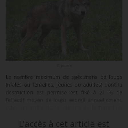
© pxhere
Le nombre maximum de spécimens de loups
(mâles ou femelles, jeunes ou adultes) dont la
destruction est permise est fixé à 21 % de
l’effectif moyen de loups estimé annuellement,
selon un arrêté de la ministre de la Transition
écologique, de la Biodiversité et des
L'accès à cet article est
Négociations internationales sur le climat et la