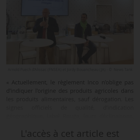
Arnold Puech d’Alissac (FNSEA) et Jordy Bouancheau (JA) - © News Tank
« Actuellement, le règlement Inco n’oblige pas
d’indiquer l’origine des produits agricoles dans
les produits alimentaires, sauf dérogation. Les
signes officiels de qualité, d’indication
géographique, label Rouge, leurs déclinaisons,
Origin’Info, ne suffisent pas pour informer les
L'accès à cet article est
consommateurs. Le contrat de confiance que