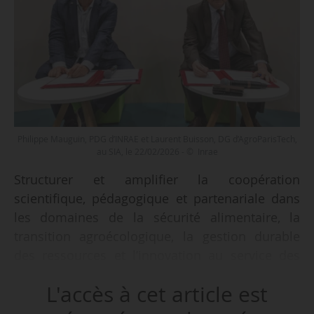
Philippe Mauguin, PDG d’INRAE et Laurent Buisson, DG d’AgroParisTech,
au SIA, le 22/02/2026 - © Inrae
Structurer et amplifier la coopération
scientifique, pédagogique et partenariale dans
les domaines de la sécurité alimentaire, la
transition agroécologique, la gestion durable
des ressources et l’innovation au service des
territoires : tel est l’objet du renouvellement de
L'accès à cet article est
la convention-cadre liant Inrae et AgroParisTech,
signé entre Philippe Mauguin, PDG d’Inrae et