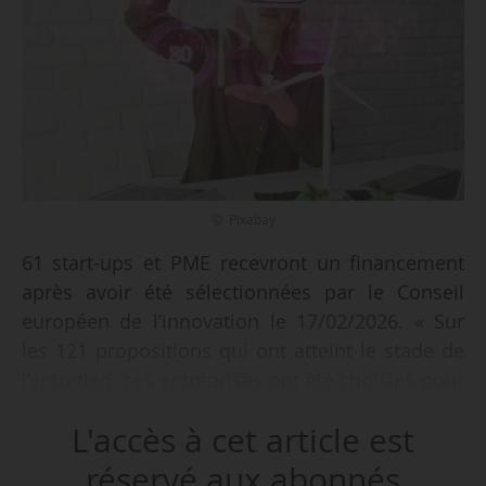
© Pixabay
61 start-ups et PME recevront un financement
après avoir été sélectionnées par le Conseil
européen de l’innovation le 17/02/2026. « Sur
les 121 propositions qui ont atteint le stade de
l’entretien, ces entreprises ont été choisies pour
leurs technologies transformatrices et leur fort
L'accès à cet article est
potentiel commercial, leur permettant d’obtenir
une combinaison de subventions et de fonds
réservé aux abonnés