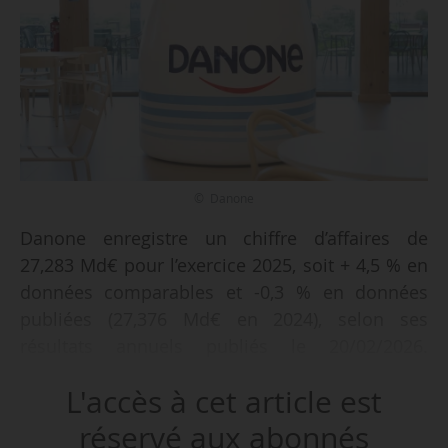
© Danone
Danone enregistre un chiffre d’affaires de
27,283 Md€ pour l’exercice 2025, soit + 4,5 % en
données comparables et -0,3 % en données
publiées (27,376 Md€ en 2024), selon ses
résultats annuels publiés le 20/02/2026.
L’augmentation du chiffre d’affaires en données
L'accès à cet article est
comparables s’accompagne d’une progression
de 2,7 % du volume/mix et de 1,8 % de l’effet
réservé aux abonnés