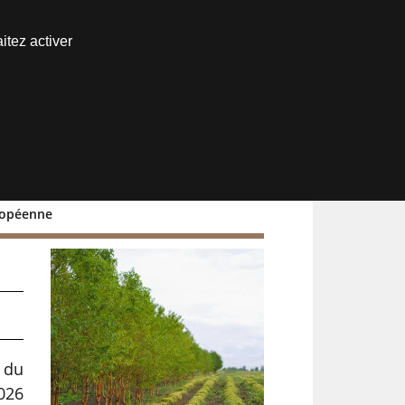
Nous joindre
itez activer
Espace abonné
uropéenne
 du
026