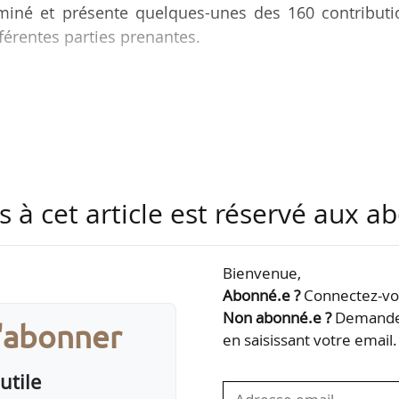
iné et présente quelques-unes des 160 contributi
ifférentes parties prenantes.
as Association), et Grassroots Carbon, une entrepr
ommission propose un cadre de certification du carbo
’application de la méthodologie proposée.
opéennes de défense de l’environnement, soulignent
nt des effets bénéfiques nuls ou minimes sur le clima
s à cet article est réservé aux 
osystèmes de Kiel…
Bienvenue,
Abonné.e ?
Connectez-vou
Non abonné.e ?
Demandez
s'abonner
en saisissant votre email.
utile