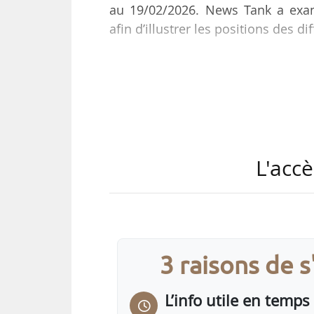
au 19/02/2026. News Tank a exam
afin d’illustrer les positions des d
Copa-Cogeca, EBA (European Biog
américaine, se félicitent que la C
ils appellent à élargir le champ d
Fern et CAN Europe, deux ONG eur
risque que les crédits carbone aie
L'accè
L’Institut de recherche sur les éc
3 raisons de 
L’info utile en temps 