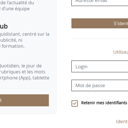
de l’actualité du
il d’une équipe
S'iden
pub
idistant, centré sur la
ublicité, ni
i formation.
Utilise
uotidien, le jour de
rubriques et les mots
artphone (App), tablette
R
Retenir mes identifiants
Ident