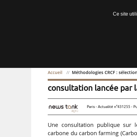
Découvrir sans engagement
Ce site uti
Menu
Accueil
Méthodologies CRCF : sélectio
Méthodologies CRCF : sél
consultation lancée par
Paris - Actualité n°431255 - P
Une consultation publique sur l
carbone du carbon farming (Carbo