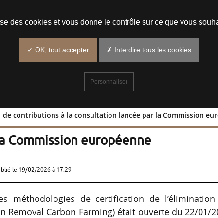
Prendre un rendez-vous
lise des cookies et vous donne le contrôle sur ce que vous souha
✓ OK, tout accepter
✗ Interdire tous les cookies
Personnaliser
n de contributions à la consultation lancée par la Commission e
ection de contributions à la
 la Commission européenne
ublié le
19/02/2026 à 17:29
es méthodologies de certification de l’élimination
n Removal Carbon Farming) était ouverte du 22/01/2