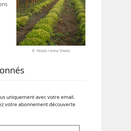
ons
ise
ne ;
© Pexels / Anna Shvets
 le
t.
abonnés
s uniquement avec votre email.
 votre abonnement découverte