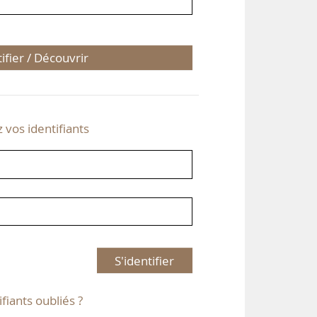
tifier / Découvrir
z vos identifiants
S'identifier
ifiants oubliés ?