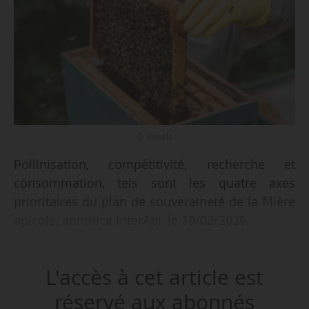
© Pexels
Pollinisation, compétitivité, recherche et
consommation, tels sont les quatre axes
prioritaires du plan de souveraineté de la filière
apicole, annonce InterApi, le 19/02/2026.
« Aujourd’hui, la filière apicole est confrontée à
L'accès à cet article est
de nombreux défis qu’elle doit relever pour
continuer à proposer des produits de la ruche
réservé aux abonnés