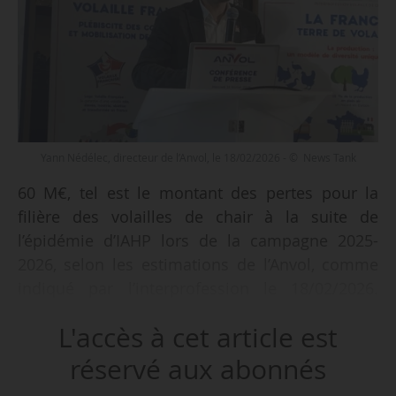
Yann Nédélec, directeur de l’Anvol, le 18/02/2026 - © News Tank
60 M€, tel est le montant des pertes pour la
filière des volailles de chair à la suite de
l’épidémie d’IAHP lors de la campagne 2025-
2026, selon les estimations de l’Anvol, comme
indiqué par l’interprofession le 18/02/2026.
« Grâce à la vaccination et aux mesures de
L'accès à cet article est
biosécurité, nous avons maîtrisé la propagation
du virus. Pour autant, à chaque nouveau foyer,
réservé aux abonnés
des zones réglementées interdisent de mettre