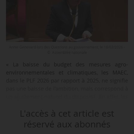
Annie Genevard lors des Questions au gouvernement, le 18/02/2026 -
© Assemblée nationale
« La baisse du budget des mesures agro-
environnementales et climatiques, les MAEC,
dans le PLF 2026 par rapport à 2025, ne signifie
pas une baisse de l’ambition, mais correspond à
un ajustement naturel du dispositif. En effet, les
MAEC sont une mesure pluriannuelle », déclare
L'accès à cet article est
Annie Genevard, ministre de l’Agriculture, le
18/02/2026, à l’Assemblée nationale, en réponse
réservé aux abonnés
à une question de Paul Molac, député (Liot) du