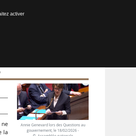
Nous joindre
itez activer
Espace abonné
)
 ne
Annie Genevard lors des Questions au
gouvernement, le 18/02/2026 -
e la
© Assemblée nationale