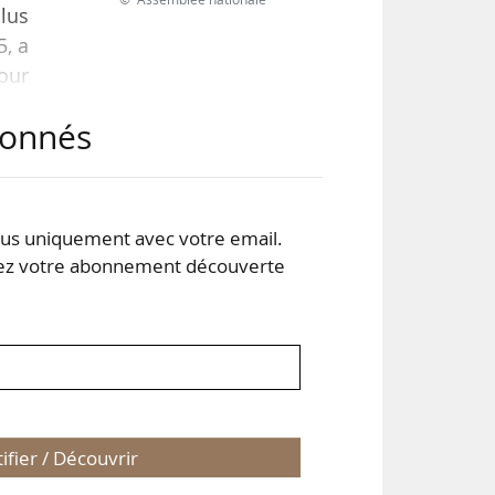
plus
5, a
Pour
 de
abonnés
, à
iste
le…
s uniquement avec votre email.
 votre abonnement découverte
tifier / Découvrir