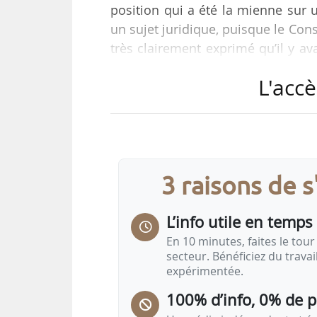
position qui a été la mienne sur u
un sujet juridique, puisque le Cons
très clairement exprimé qu’il y ava
autant, mon rôle est de trouver 
L'accè
traitement », déclare Annie Ge
l’Assemblée nationale, en réponse
et Social) des Deux-Sèvres et anc
3 raisons de 
L’info utile en temps 
En 10 minutes, faites le tour 
secteur. Bénéficiez du trava
expérimentée.
100% d’info, 0% de 