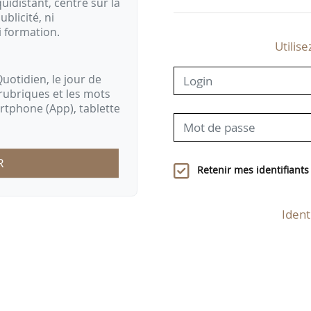
idistant, centré sur la
ublicité, ni
i formation.
Utilise
uotidien, le jour de
rubriques et les mots
artphone (App), tablette
R
Retenir mes identifiants
Ident