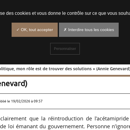
Prendre un rendez-vous
lise des cookies et vous donne le contrôle sur ce que vous souha
✓ OK, tout accepter
✗ Interdire tous les cookies
Personnaliser
olitique, mon rôle est de trouver des solutions » (Annie Genevard
 est politique, mon rôle est de trouver
enevard)
ublié le
19/02/2026 à 09:57
 clairement que la réintroduction de l’acétamipride
n de loi émanant du gouvernement. Personne n’ignor