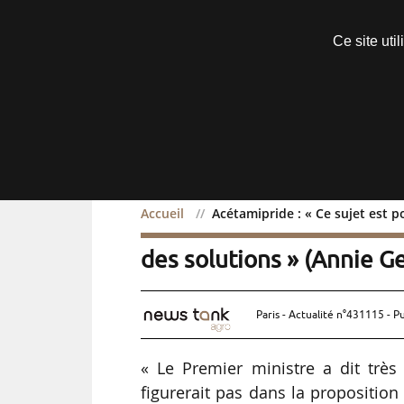
Découvrir sans engagement
Ce site uti
Menu
Accueil
Acétamipride : « Ce sujet est p
Acétamipride : « Ce sujet
des solutions » (Annie G
Paris - Actualité n°431115 - P
« Le Premier ministre a dit très
figurerait pas dans la propositio