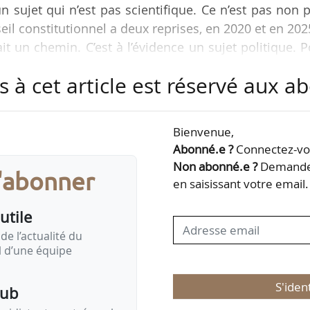
n sujet qui n’est pas scientifique. Ce n’est pas non 
eil constitutionnel a deux reprises, en 2020 et en 202
it un chemin. C’est à l’évidence un sujet politique. 
des solutions pour des filières qui sont en impasse
s à cet article est réservé aux 
nevard, ministre de l’Agriculture, le 18/02/2026
 à une question de Delphine Batho, députée (Écolog
ienne ministre de l’Écologie, du Développement durab
Bienvenue,
Abonné.e ?
Connectez-vou
Non abonné.e ?
Demandez
s'abonner
en saisissant votre email.
utile
de l’actualité du
il d’une équipe
S'iden
pub