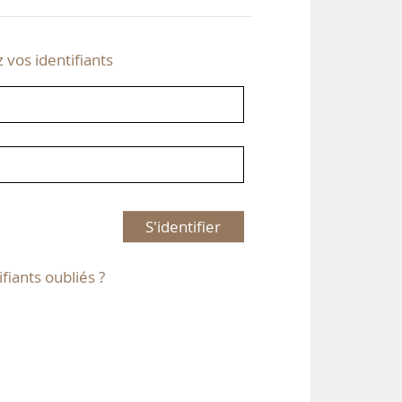
z vos identifiants
S'identifier
ifiants oubliés ?