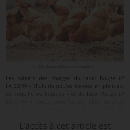
© Getty Images/iStockphoto monticelllo
Les cahiers des charges du label Rouge n°
LA 03/99 « Œufs de poules élevées en plein air,
en coquille ou liquides » et du label Rouge n°
LA 07/85 « Poulet jaune fermier élevé en plein
air » sont homologués par deux arrêtés du
ministre des PME, du Commerce, de l’Artisanat,
L'accès à cet article est
du Tourisme et du Pouvoir d’achat et de la