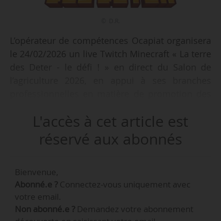
© D.R.
L’opérateur de compétences Ocapiat organisera
le 24/02/2026 un live Twitch Minecraft « La terre
des Deter - le défi ! » en direct du Salon de
l’agriculture 2026, en appui à ses branches
professionnelles en matière de promotion des
métiers des secteurs agricole, agroalimentaire
L'accès à cet article est
et pêche/cultures marines.
réservé aux abonnés
« Après avoir lancé le 14/11/2025 une map
Minecraft (jeu vidéo) destinée à faire découvrir
Bienvenue,
les métiers de ses filières dans le cadre de sa
Abonné.e ?
Connectez-vous uniquement avec
campagne nationale #Jeunesdeter, l’opérateur
votre email.
de compétences transforme son jeu en
Non abonné.e ?
Demandez votre abonnement
expérience et défi live afin d’attirer les jeunes et