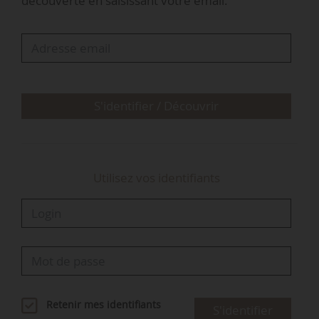
découverte en saisissant votre email.
amateurs de jeu vidéo. Le live sera également
accessible en ligne sur Twitch en direct »,
indique Ocapiat le 17/02/2026.
Le streamer The Guill (n° 1 Minecraft France)
assurera l’animation générale du live avec des…
S'identifier / Découvrir
Utilisez vos identifiants
Retenir mes identifiants
S'identifier