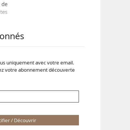
e de
ptes
abonnés
ont
e la
s uniquement avec votre email.
 de
 votre abonnement découverte
tifier / Découvrir