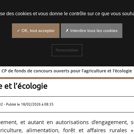
Prendre un rendez-vous
lise des cookies et vous donne le contrôle sur ce que vous souha
✓ OK, tout accepter
✗ Interdire tous les cookies
Personnaliser
 CP de fonds de concours ouverts pour l’agriculture et l’écologie
,65 € en CP de fonds de concours
e et l’écologie
32 - Publié le
18/02/2026 à 08:35
iement, et autant en autorisations d’engagement, s
culture, alimentation, forêt et affaires rurales »