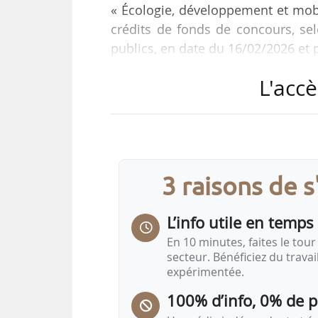
« Écologie, développement et mobi
crédits de fonds de concours, sel
publics, en date du 16/02/2026 et p
L'accè
550 326,83 € en crédits de pai
attribués au programme 215 « Cond
mission « Agriculture, alimentation,
Pour la mission « Écologie, dé
3 raisons de 
1 263 141,82 € en CP et autant en A
L’info utile en temps 
En 10 minutes, faites le tour 
secteur. Bénéficiez du trava
expérimentée.
100% d’info, 0% de 