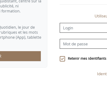
idistant, centré sur la
ublicité, ni
i formation.
Utilise
uotidien, le jour de
rubriques et les mots
artphone (App), tablette
R
Retenir mes identifiants
Ident