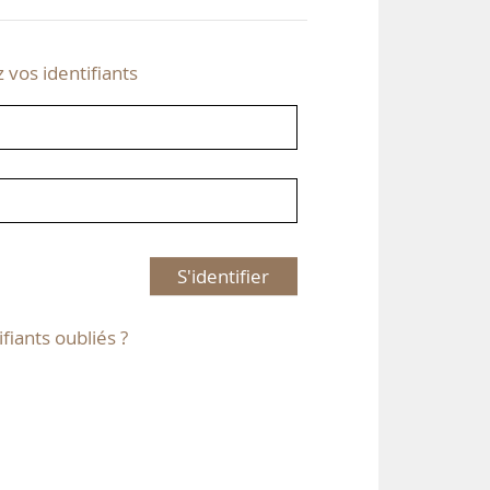
z vos identifiants
S'identifier
ifiants oubliés ?