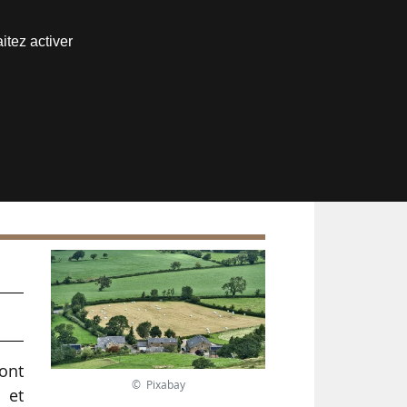
Nous joindre
itez activer
Espace abonné
ont
© Pixabay
 et