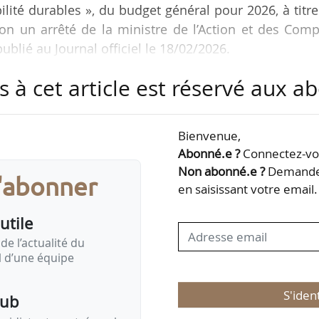
lité durables », du budget général pour 2026, à titr
on un arrêté de la ministre de l’Action et des Com
ublié au Journal officiel le 18/02/2026.
s à cet article est réservé aux 
ement et autant en autorisations d’engagements s
uite et pilotage des politiques de l’agriculture » d
 forêt et affaires rurales ».
Bienvenue,
Abonné.e ?
Connectez-vou
veloppement et mobilité durables », le montant
Non abonné.e ?
Demandez
s'abonner
E se répartit de la…
en saisissant votre email.
utile
de l’actualité du
il d’une équipe
S'iden
pub