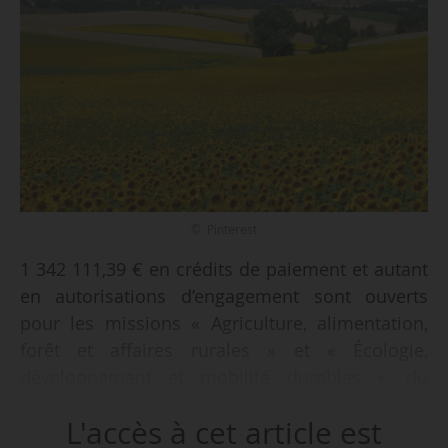
© Pinterest
1 342 111,39 € en crédits de paiement et autant
en autorisations d’engagement sont ouverts
pour les missions « Agriculture, alimentation,
forêt et affaires rurales » et « Écologie,
développement et mobilité durables », du
budget général pour 2026, à titre d’attributions
L'accès à cet article est
de produits, selon un arrêté de la ministre de