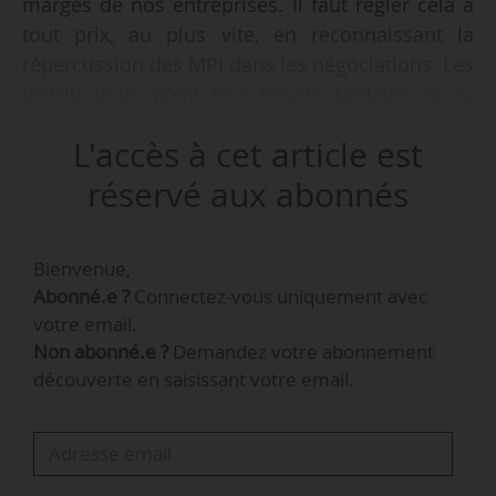
marges de nos entreprises. Il faut régler cela à
tout prix, au plus vite, en reconnaissant la
répercussion des MPI dans les négociations. Les
distributeurs nient leur besoin tarifaire, nous,
nous assumons de dire qu’on a besoin d’une
L'accès à cet article est
hausse. Dire toujours qu’on va servir le pouvoir
d’achat et vendre moins cher, cela se fera sans
réservé aux abonnés
entreprises françaises. Actuellement, on est loin
des 80 % de contrats signés communiqués par
Bienvenue,
les distributeurs : c’est plutôt 30 % pour les ETI,
Abonné.e ?
Connectez-vous uniquement avec
60 % pour les TPE-PME, et 4 % pour les grands
votre email.
groupes », déclare Christiane Lambert, président
Non abonné.e ?
Demandez votre abonnement
de la Fict, à Paris, le 17/02/2026.
découverte en saisissant votre email.
Les négociations commerciales avec la grande
distribution restent l’un des forts enjeux de
mobilisation de la filière en 2026, alors qu’elles