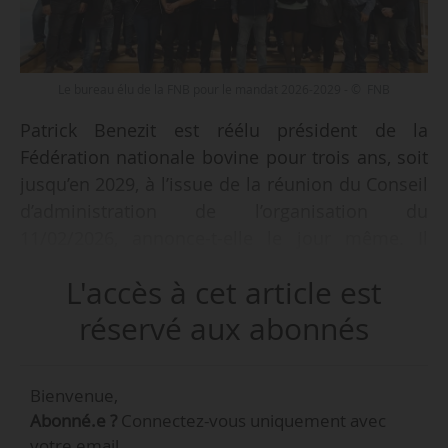
Le bureau élu de la FNB pour le mandat 2026-2029 - © FNB
Patrick Benezit est réélu président de la
Fédération nationale bovine pour trois ans, soit
jusqu’en 2029, à l’issue de la réunion du Conseil
d’administration de l’organisation du
11/02/2026, annonce-t-elle le jour même. Il
s’agit du deuxième mandat de Patrick Benezit à
L'accès à cet article est
la présidence de la FNB, élu depuis 2023.
réservé aux abonnés
Il est éleveur dans le Cantal, sur l’exploitation
familiale de race charolaise, en agriculture
Bienvenue,
biologique.
Abonné.e ?
Connectez-vous uniquement avec
votre email.