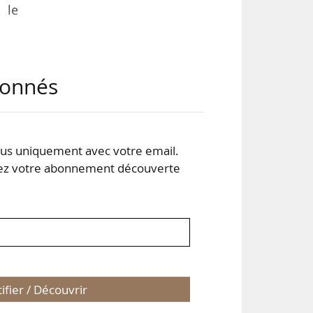
, le
e la
abonnés
e la
.
six
s uniquement avec votre email.
t de
 votre abonnement découverte
tifier / Découvrir