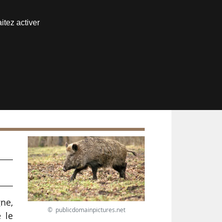
Nous joindre
itez activer
Espace abonné
gne,
© publicdomainpictures.net
 le