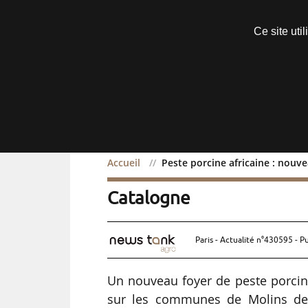
Découvrir sans engagement
Ce site uti
Menu
Accueil
Peste porcine africaine : nouv
Peste porcine africaine 
Catalogne
Paris - Actualité n°430595 - P
Un nouveau foyer de peste porcine
sur les communes de Molins de R