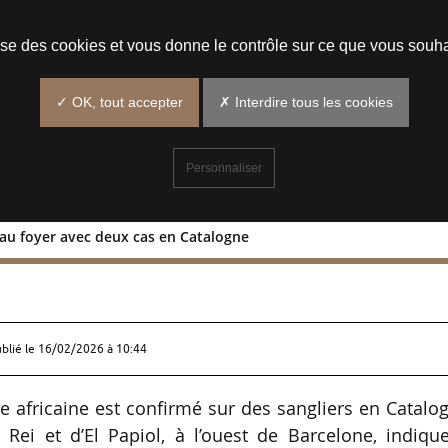
Prendre un rendez-vous
lise des cookies et vous donne le contrôle sur ce que vous souha
✓ OK, tout accepter
✗ Interdire tous les cookies
Personnaliser
eau foyer avec deux cas en Catalogne
: nouveau foyer avec deux cas en
ublié le
16/02/2026 à 10:44
 africaine est confirmé sur des sangliers en Catalo
ei et d’El Papiol, à l’ouest de Barcelone, indique