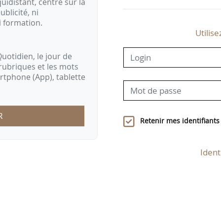
idistant, centré sur la
ublicité, ni
i formation.
Utilise
uotidien, le jour de
rubriques et les mots
artphone (App), tablette
R
Retenir mes identifiants
Ident