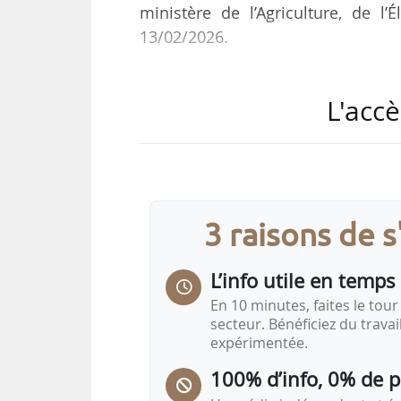
ministère de l’Agriculture, de l’
13/02/2026.
Il s’agit de deux nouveaux cas posi
L'accè
limite de la zone à haut risque, in
présence du virus en milieu sauvag
Les deux communes concernées pa
kilomètres. Ceci rend interdites le
3 raisons de 
ruisseaux, les prairies, les champs 
L’info utile en temps 
En 10 minutes, faites le tour 
secteur. Bénéficiez du trava
expérimentée.
100% d’info, 0% de 