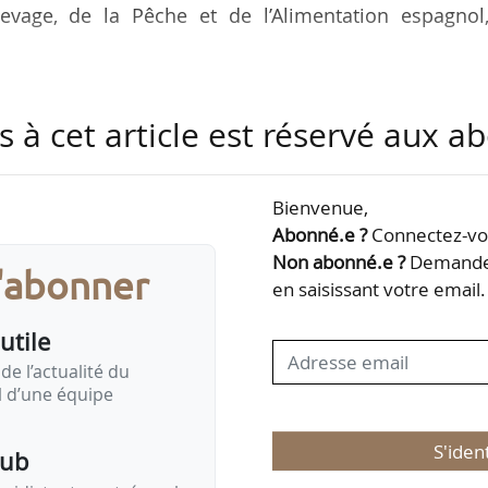
Élevage, de la Pêche et de l’Alimentation espagnol
tifs, détectés dans la zone à faible risque, à 2 km d
s à cet article est réservé aux 
staurées le 28/11/2025 à la suite de la confirmation d
e sur le territoire catalan, une première depuis 1994
Bienvenue,
ssent ainsi en zone à haut risque, d’un rayon de 
Abonné.e ?
Connectez-vou
s activités dans les zones boisées, lits de rivières e
Non abonné.e ?
Demandez
s'abonner
cultivés, les parcs et les sentiers…
en saisissant votre email.
utile
de l’actualité du
il d’une équipe
S'iden
pub