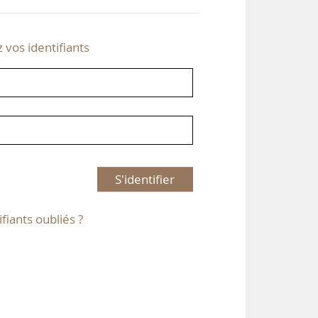
z vos identifiants
S'identifier
ifiants oubliés ?