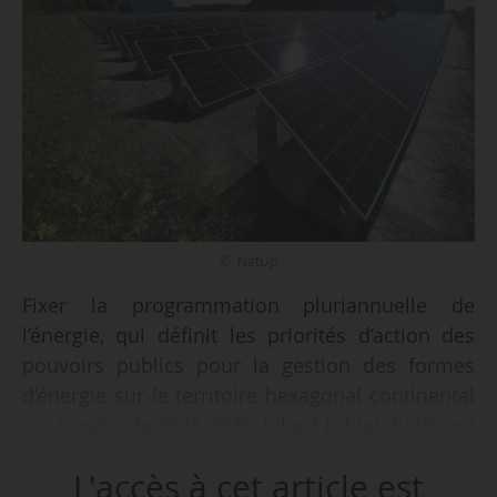
© NatUp
Fixer la programmation pluriannuelle de
l’énergie, qui définit les priorités d’action des
pouvoirs publics pour la gestion des formes
d’énergie sur le territoire hexagonal continental
sur la période 2026-2035, tel est l’objet du décret
du Premier ministre, du ministre de l’Économie,
L'accès à cet article est
des Finances et de la Souveraineté industrielle,