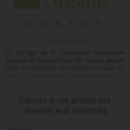
© European Commission
La DG Agri de la Commission européenne
annonce le lancement des EU Organic Awards
2026, le 10/02/2026. Les candidatures pour les
sept prix seront ouvertes jusqu’au 26/04/2026.
Organisés par la Commission européenne, le
L'accès à cet article est
Comité économique et social européen, le
Comité européen des régions, le COPA-COGECA
réservé aux abonnés
et IFOAM Organics Europe, les Organic Awards
sont destinés aux agriculteurs biologiques, aux
Bienvenue,